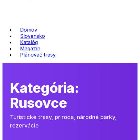
Domov
Slovensko
Katalóg
Magazín
Plánovač trasy
Kategória:
Rusovce
Turistické trasy, príroda, národné parky,
rezervácie