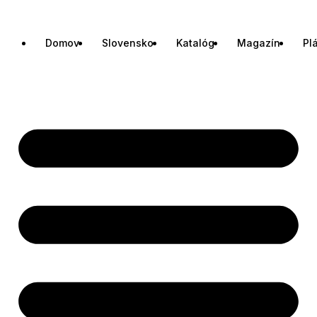
Domov
Slovensko
Katalóg
Magazín
Pl