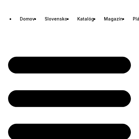
Domov
Slovensko
Katalóg
Magazín
Pl