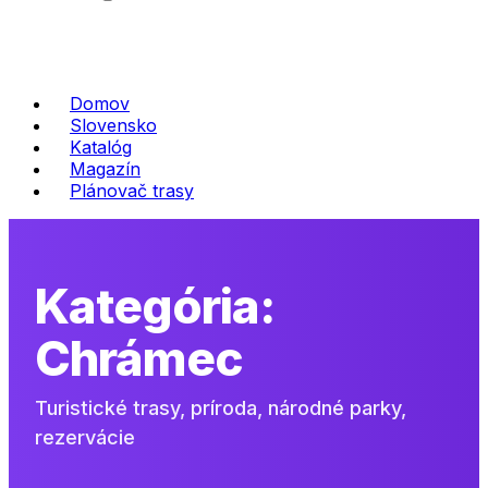
Domov
Slovensko
Katalóg
Magazín
Plánovač trasy
Kategória:
Chrámec
Turistické trasy, príroda, národné parky,
rezervácie