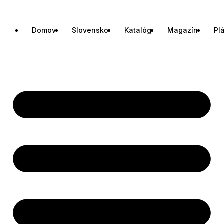
Domov
Slovensko
Katalóg
Magazín
Pl