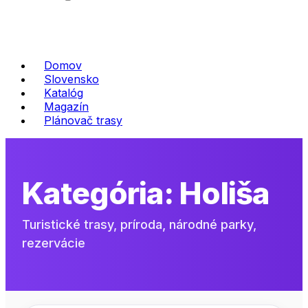
Domov
Slovensko
Katalóg
Magazín
Plánovač trasy
Kategória:
Holiša
Turistické trasy, príroda, národné parky,
rezervácie