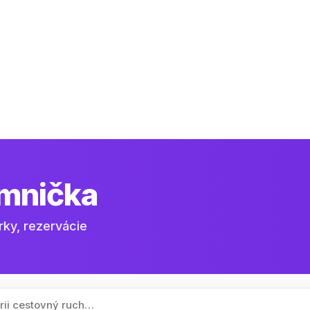
mnička
rky, rezervácie