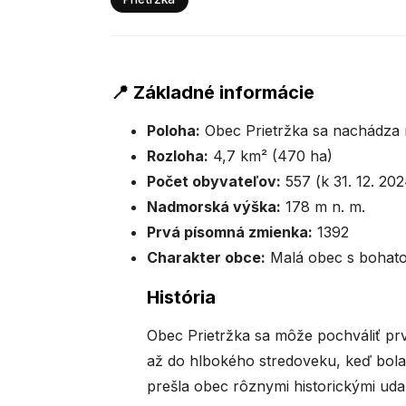
📍 Základné informácie
Poloha:
Obec Prietržka sa nachádza n
Rozloha:
4,7 km² (470 ha)
Počet obyvateľov:
557 (k 31. 12. 202
Nadmorská výška:
178 m n. m.
Prvá písomná zmienka:
1392
Charakter obce:
Malá obec s bohatou
História
Obec Prietržka sa môže pochváliť prv
až do hlbokého stredoveku, keď bola
prešla obec rôznymi historickými udalo