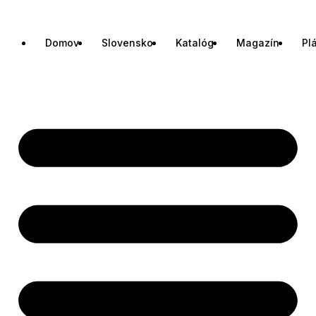
Domov
Slovensko
Katalóg
Magazín
Pl