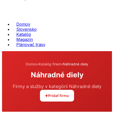
Domov
Slovensko
Katalóg
Magazín
Plánovač trasy
Domov
›
Katalóg firiem
›
Náhradné diely
Náhradné diely
Firmy a služby v kategórii Náhradné diely
Pridať firmu