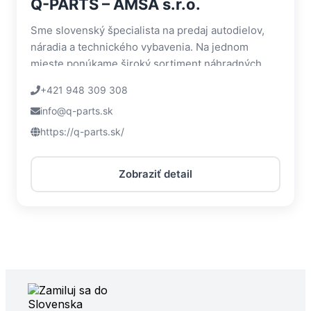
Q-PARTS – AMSA s.r.o.
Sme slovenský špecialista na predaj autodielov,
náradia a technického vybavenia. Na jednom
mieste ponúkame široký sortiment náhradných
dielov pre všetky značky...
+421 948 309 308
info@q-parts.sk
https://q-parts.sk/
Zobraziť detail