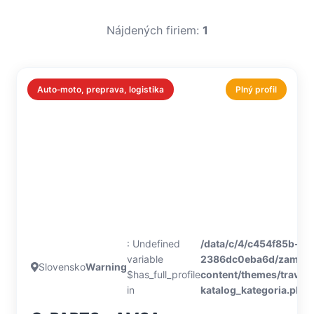
Nájdených firiem:
1
Auto‑moto, preprava, logistika
Plný profil
: Undefined
/data/c/4/c454f85b-7c
variable
2386dc0eba6d/zamiluj
Slovensko
Warning
$has_full_profile
content/themes/travel
in
katalog_kategoria.php