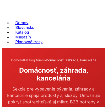
Domov
Slovensko
Katalóg
Magazín
Plánovač trasy
Domov
›
Katalóg firiem
›
Domácnosť, záhrada, kancelária
Domácnosť, záhrada,
kancelária
Sekcia pre vybavenie bývania, záhrady a
kancelárie spája produkty aj služby. Umožňuje
pokryť spotrebiteľské aj mikro‑B2B potreby v