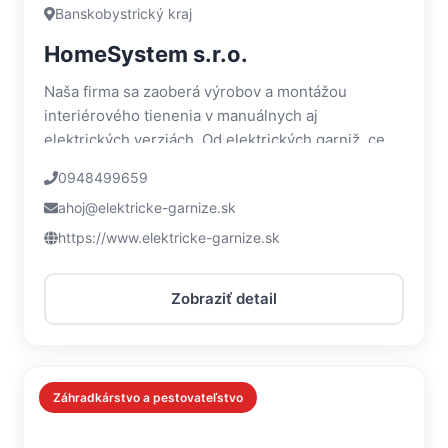
Banskobystrický kraj
HomeSystem s.r.o.
Naša firma sa zaoberá výrobov a montážou
interiérového tienenia v manuálnych aj
elektrických verziách. Od elektrických garniž, cez
rolety, žalúzie či plisé rolety.
0948499659
ahoj@elektricke-garnize.sk
https://www.elektricke-garnize.sk
Zobraziť detail
Záhradkárstvo a pestovateľstvo