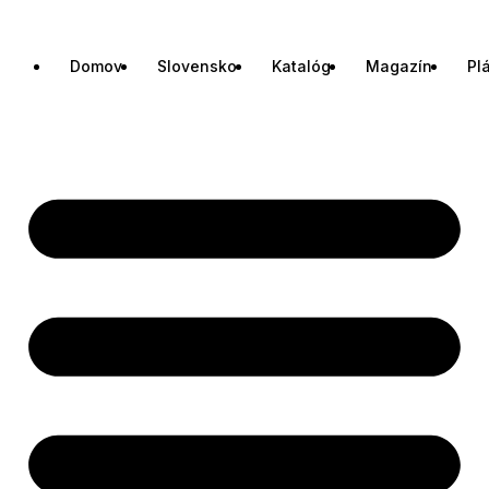
Domov
Slovensko
Katalóg
Magazín
Pl