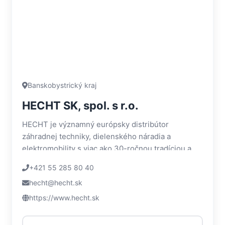
Banskobystrický kraj
HECHT SK, spol. s r.o.
HECHT je významný európsky distribútor
záhradnej techniky, dielenského náradia a
elektromobility s viac ako 30-ročnou tradíciou a
rozsiahlym predajným aj servisným...
+421 55 285 80 40
hecht@hecht.sk
https://www.hecht.sk