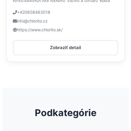
príslušenstvo pre bazény, sauny a vírivky. Naše
výrobky sú počas výrobného...
+420608463018
info@chlorito.cz
https://www.chlorito.sk/
Zobraziť detail
Podkategórie