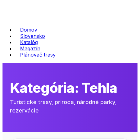
Domov
Slovensko
Katalóg
Magazín
Plánovač trasy
Kategória:
Tehla
Turistické trasy, príroda, národné parky,
rezervácie