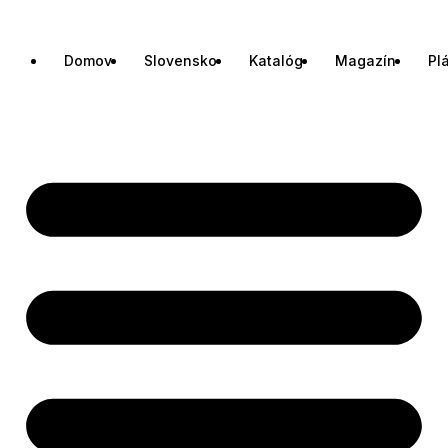
Domov
Slovensko
Katalóg
Magazín
Pl